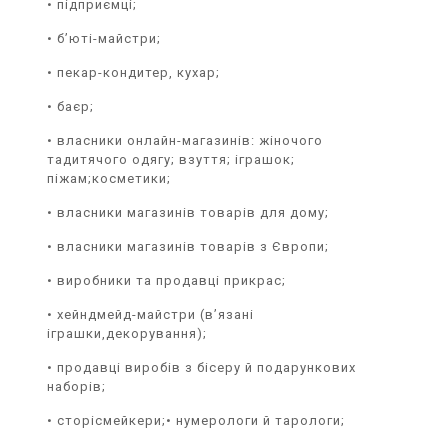
• підприємці;
• б’юті-майстри;
• пекар-кондитер, кухар;
• баєр;
• власники онлайн-магазинів: жіночого
тадитячого одягу; взуття; іграшок;
піжам;косметики;
• власники магазинів товарів для дому;
• власники магазинів товарів з Європи;
• виробники та продавці прикрас;
• хейндмейд-майстри (вʼязані
іграшки,декорування);
• продавці виробів з бісеру й подарункових
наборів;
• сторісмейкери;• нумерологи й тарологи;