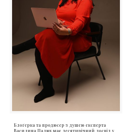
Блоґерка та продюсер з душею експерта
Василина Палюх має десятирічний досвід у