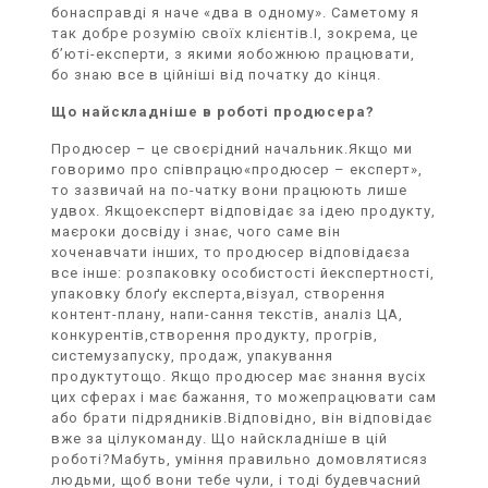
бонасправді я наче «два в одному». Саметому я
так добре розумію своїх клієнтів.І, зокрема, це
б’юті-експерти, з якими яобожнюю працювати,
бо знаю все в ційніші від початку до кінця.
Що найскладніше в роботі продюсера?
Продюсер – це своєрідний начальник.Якщо ми
говоримо про співпрацю«продюсер – експерт»,
то зазвичай на по-чатку вони працюють лише
удвох. Якщоексперт відповідає за ідею продукту,
маєроки досвіду і знає, чого саме він
хоченавчати інших, то продюсер відповідаєза
все інше: розпаковку особистості йекспертності,
упаковку блоґу експерта,візуал, створення
контент-плану, напи-сання текстів, аналіз ЦА,
конкурентів,створення продукту, прогрів,
системузапуску, продаж, упакування
продуктутощо. Якщо продюсер має знання вусіх
цих сферах і має бажання, то можепрацювати сам
або брати підрядників.Відповідно, він відповідає
вже за цілукоманду. Що найскладніше в цій
роботі?Мабуть, уміння правильно домовлятисяз
людьми, щоб вони тебе чули, і тоді будевчасний