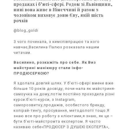
продажах і б’юті-сфері. Родом зі Львівщини,
нині вона живе в Німеччині й разом з
чоловіком виховує доню Єву, якій шість
рочків
@blog_goldi
З чого починала, з кимспівпрацює та кого
навчає,Василина Палюх розказала нашим
читачам.
Василино, розкажіть про себе. Як Виз
майстрині манікюру стали інфо-
ПРОДЮСЕРКОЮ?
Я здолала довгий шлях. У б’юті-сфері вмене вже
більше 10 років досвіду, почи-нала як майстриня-
самоучка на дому,потім постійно проходила різні
курси:б’юті-курси, з Instagram,
саморозвитку,продажів, особистого бренду,
копірай-тингу, просування, методології тощо.Я
знаю все про роботу з клієнтами,я знаю, як це –
бути б’юті-майстромта експертом. Я часто
називаю себе«ПРОДЮСЕР З ДУШЕЮ ЕКСПЕРТА»,