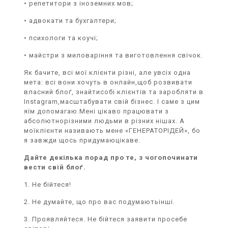
• репетитори з іноземних мов;
• адвокати та бухгалтери;
• психологи та коучі;
• майстри з миловаріння та виготовлення свічок.
Як бачите, всі мої клієнти різні, але увсіх одна
мета: всі вони хочуть в онлайн,щоб розвивати
власний блоґ, знайтисобі клієнтів та заробляти в
Instagram,масштабувати свій бізнес. І саме з цим
яїм допомагаю.Мені цікаво працювати з
абсолютнорізними людьми в різних нішах. А
моїклієнти називають мене «ГЕНЕРАТОРІДЕЙ», бо
я завжди щось придумаюцікаве.
Дайте декілька порад про те, з чогопочинати
вести свій блоґ.
1. Не бійтеся!
2. Не думайте, що про вас подумаютьінші.
3. Проявляйтеся. Не бійтеся заявити просебе