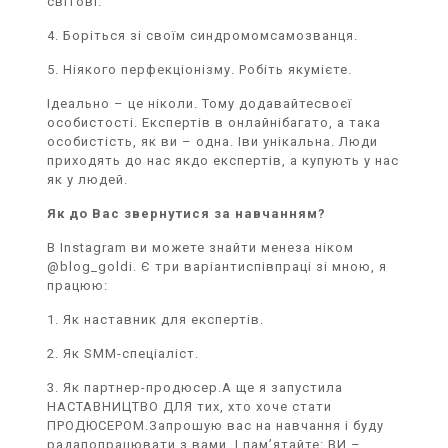
світові.
4. Боріться зі своїм синдромомсамозванця.
5. Ніякого перфекціонізму. Робіть якумієте.
Ідеально – це ніколи. Тому додавайтесвоєї
особистості. Експертів в онлайнібагато, а така
особистість, як ви – одна. Іви унікальна. Люди
приходять до нас якдо експертів, а купують у нас
як у людей.
Як до Вас звернутися за навчанням?
В Instagram ви можете знайти менеза ніком
@blog_goldi. Є три варіантиспівпраці зі мною, я
працюю:
1. Як наставник для експертів.
2. Як SMM-спеціаліст.
3. Як партнер-продюсер.А ще я запустила
НАСТАВНИЦТВО ДЛЯ тих, хто хоче стати
ПРОДЮСЕРОМ.Запрошую вас на навчання і буду
радапопрацювати з вами. І пам’ятайте: ВИ –