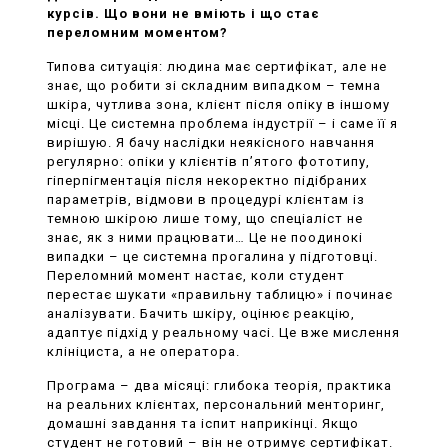
курсів. Що вони не вміють і що стає
переломним моментом?
Типова ситуація: людина має сертифікат, але не
знає, що робити зі складним випадком – темна
шкіра, чутлива зона, клієнт після опіку в іншому
місці. Це системна проблема індустрії – і саме її я
вирішую. Я бачу наслідки неякісного навчання
регулярно: опіки у клієнтів п’ятого фототипу,
гіперпігментація після некоректно підібраних
параметрів, відмови в процедурі клієнтам із
темною шкірою лише тому, що спеціаліст не
знає, як з ними працювати… Це не поодинокі
випадки – це системна прогалина у підготовці.
Переломний момент настає, коли студент
перестає шукати «правильну таблицю» і починає
аналізувати. Бачить шкіру, оцінює реакцію,
адаптує підхід у реальному часі. Це вже мислення
клініциста, а не оператора.
Програма – два місяці: глибока теорія, практика
на реальних клієнтах, персональний менторинг,
домашні завдання та іспит наприкінці. Якщо
студент не готовий – він не отримує сертифікат.