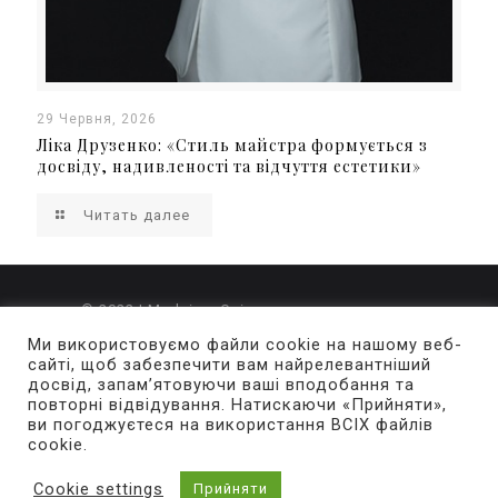
29 Червня, 2026
Ліка Друзенко: «Стиль майстра формується з
досвіду, надивленості та відчуття естетики»
Читать далее
© 2022 | Merlaine. Свідоцтво про державну
реєстрацію ЗМІ Серія КВ номер 24377-14217Р
Ми використовуємо файли cookie на нашому веб-
сайті, щоб забезпечити вам найрелевантніший
досвід, запам’ятовуючи ваші вподобання та
За зміст і достовірність рекламної інформації
повторні відвідування. Натискаючи «Прийняти»,
відповідальність несе рекламодавець. Думки
ви погоджуєтеся на використання ВСІХ файлів
авторів публікацій не завжди збігаються з точкою
cookie.
зору редакції. Повний або частковий передрук
матеріалів журналу заборонено без письмового
Cookie settings
Прийняти
дозволу редакції.