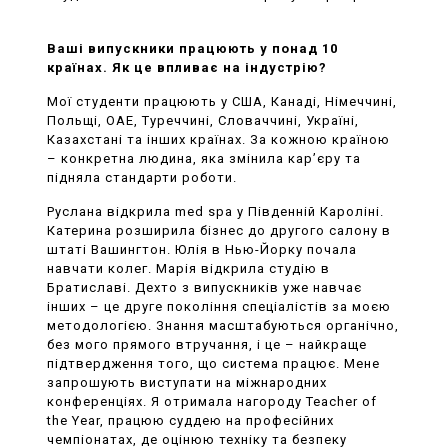
Ваші випускники працюють у понад 10
країнах. Як це впливає на індустрію?
Мої студенти працюють у США, Канаді, Німеччині,
Польщі, ОАЕ, Туреччині, Словаччині, Україні,
Казахстані та інших країнах. За кожною країною
– конкретна людина, яка змінила кар’єру та
підняла стандарти роботи.
Руслана відкрила med spa у Південній Кароліні.
Катерина розширила бізнес до другого салону в
штаті Вашингтон. Юлія в Нью-Йорку почала
навчати колег. Марія відкрила студію в
Братиславі. Дехто з випускників уже навчає
інших – це друге покоління спеціалістів за моєю
методологією. Знання масштабуються органічно,
без мого прямого втручання, і це – найкраще
підтвердження того, що система працює. Мене
запрошують виступати на міжнародних
конференціях. Я отримала нагороду Teacher of
the Year, працюю суддею на професійних
чемпіонатах, де оцінюю техніку та безпеку