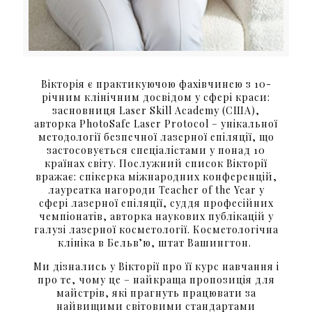
Вікторія є практикуючою фахівчинею з 10-
річним клінічним досвідом у сфері краси:
засновниця Laser Skill Academy (США),
авторка PhotoSafe Laser Protocol – унікальної
методології безпечної лазерної епіляції, що
застосовується спеціалістами у понад 10
країнах світу. Послужний список Вікторії
вражає: спікерка міжнародних конференцій,
лауреатка нагороди Teacher of the Year у
сфері лазерної епіляції, суддя професійних
чемпіонатів, авторка наукових публікацій у
галузі лазерної косметології. Косметологічна
клініка в Бельвʼю, штат Вашингтон.
Ми дізнались у Вікторії про її курс навчання і
про те, чому це – найкраща пропозиція для
майстрів, які прагнуть працювати за
найвищими світовими стандартами