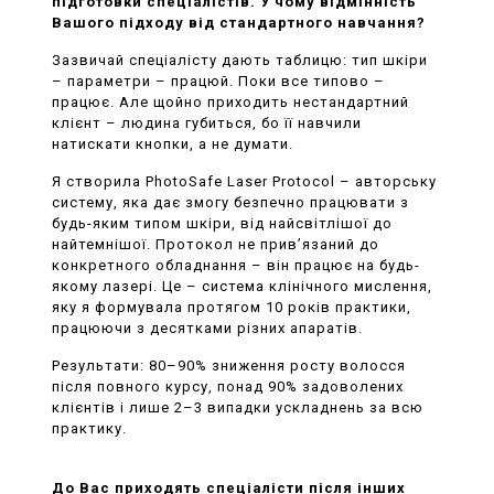
підготовки спеціалістів. У чому відмінність
Вашого підходу від стандартного навчання?
Зазвичай спеціалісту дають таблицю: тип шкіри
– параметри – працюй. Поки все типово –
працює. Але щойно приходить нестандартний
клієнт – людина губиться, бо її навчили
натискати кнопки, а не думати.
Я створила PhotoSafe Laser Protocol – авторську
систему, яка дає змогу безпечно працювати з
будь-яким типом шкіри, від найсвітлішої до
найтемнішої. Протокол не прив’язаний до
конкретного обладнання – він працює на будь-
якому лазері. Це – система клінічного мислення,
яку я формувала протягом 10 років практики,
працюючи з десятками різних апаратів.
Результати: 80–90% зниження росту волосся
після повного курсу, понад 90% задоволених
клієнтів і лише 2–3 випадки ускладнень за всю
практику.
До Вас приходять спеціалісти після інших