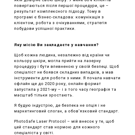
повертаються після першої процедури, це –
результат комплексного підходу. Тому в
програмі є бізнес-складова: комунікація з
клієнтом, робота з очікуваннями, стратегія
побудови успішної практики.
Яку місію Ви закладаєте у навчання?
Щоб кожна людина, незалежно від країни чи
кольору шкіри, могла прийти на лазерну
процедуру і бути впевненою у своїй безпеці. Щоб
спеціаліст не боявся складних випадків, а мав
інструменти для роботи з ними. Я почала навчати
офлайн ще до 2020 року, онлайн-формат
запустила у 2021-му – і з того часу географія та
масштаб тільки зростають.
Я будую індустрію, де безпека не опція і не
маркетинговий слоган, а обов’язковий стандарт.
PhotoSafe Laser Protocol – мій внесок у те, щоб
цей стандарт став нормою для кожного
спеціаліста у світі.