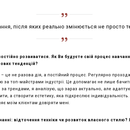
ння, після яких реально змінюється не просто т
постійно розвиватися. Як
В
и будуєте свій процес навчан
 нових тенденцій?
–
це не разова дія, а постійний процес. Регулярно проход
ую за топ-майстрами індустрії. Це допомагає не
лише
бачит
за трендами, я аналізую, що зараз актуально, але адаптую ц
ити, а створити естетику,
яка підкреслює індивідуальність.
ляє моїм клієнтам довіряти мені.
чанні: відточення техніки чи розвиток власного стилю?