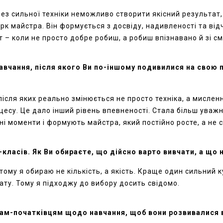
. Без сильної техніки неможливо створити якісний результа
рк майстра. Він формується з досвіду,
надивленості
та від
т
–
коли не просто добре робиш, а робиш
впізнавано
й
зі с
навчання, після якого Ви по-іншому подивилися на свою
 після яких реально змінюється не просто техніка, а мислен
есу. Це дало інший рівень впевненості. Стала більш уважн
і моменти і формують майстра, який постійно росте, а не ст
-класів. Як Ви обираєте, що дійсно варто вивчати, а що 
тому я обираю не кількість, а якість. Краще один сильний к
ату. Тому я підходжу до вибору досить свідомо.
рам-початківцям щодо навчання, щоб вони розвивалися 