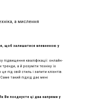
ехніка, а мислення
ня, щоб залишатися впевненою у
жу підвищення кваліфікації:
онлайн-
и тренди, а
й
розуміти техніку їх
е під свій стиль і запити клієнтів.
 Саме такий підхід дає мені
 Як
Ви поєднуєте ці два напрям
и у