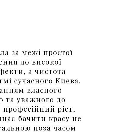
ла за межі простої
ення до високої
ефекти, а чистота
тмі сучасного Києва,
анням власного
о та уважного до
 професійний ріст,
нає бачити красу не
уальною поза часом