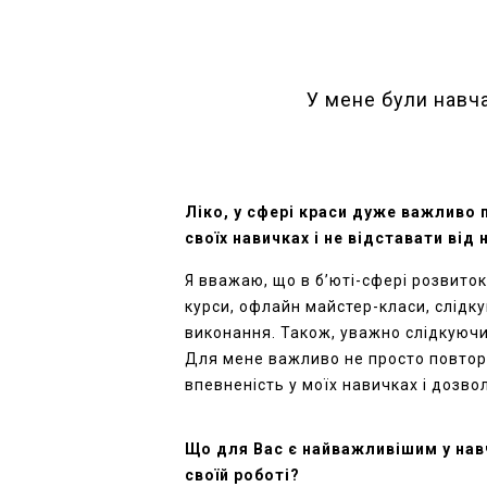
У мене були навча
Лік
о
, у сфері краси дуже важливо 
своїх навичках і не відставати від
Я вважаю, що в
б’юті-сфері
розвиток
курси
, офлайн майстер-класи, слідк
виконання. Також, уважно слідкуючи 
Для мене важливо не
просто
повтор
впевненість у
м
оїх навичках і дозво
Що для
В
ас є найважливішим у нав
своїй роботі?