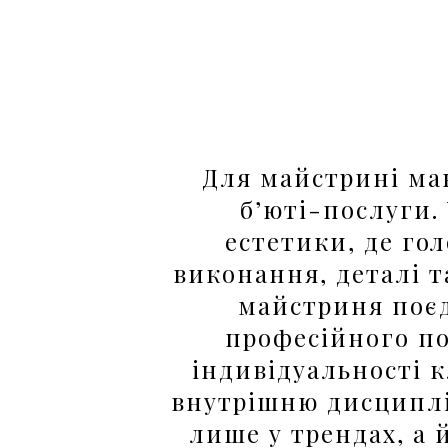
Для майстрині ман
б’юті-послуги
.
естетики, де гол
виконання, деталі т
майстрин
я
поєд
професійного п
індивідуальності 
внутрішню дисциплі
лише у трендах, а й