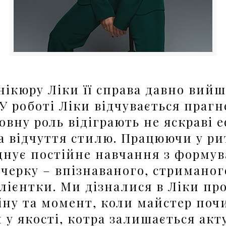
ікюру Ліки її справа давно вийш
 У
роботі
Ліки
відчувається прагн
овну роль відіграють не яскраві 
а відчуття стилю. Працюючи у ри
нує постійне навчання з формув
очерку
–
впізнаваного
, стриманог
клієнтки. Ми дізналися
в
Ліки
про
ну та момент, коли майстер почи
 у якості,
котр
а за
лишається акт