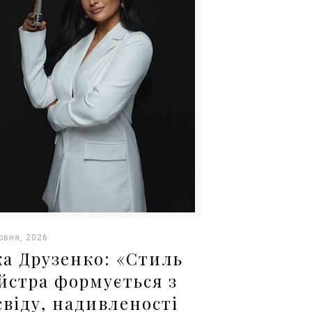
рвня, 2026
ка Друзенко: «Стиль
йстра формується з
свіду, надивленості