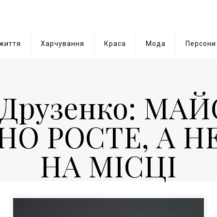
 життя
Харчування
Краса
Мода
Персони
 Друзенко: МА
О РОСТЕ, А Н
НА МІСЦІ