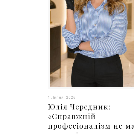
1 Липня, 2026
Юлія Чередник:
«Справжній
професіоналізм не м