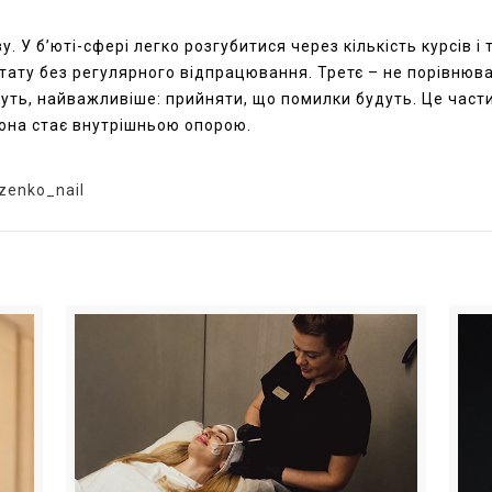
. У б’юті-сфері легко розгубитися через кількість курсів і 
ату без регулярного відпрацювання. Третє – не порівнюват
абуть, найважливіше: прийняти, що помилки будуть. Це части
вона стає внутрішньою опорою.
zenko_nail