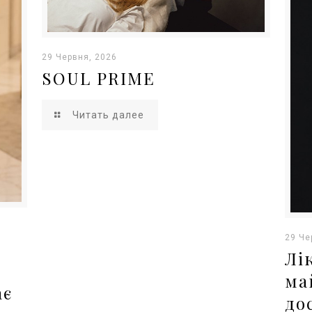
29 Червня, 2026
SOUL PRIME
Читать далее
29 Че
Лі
ма
ає
до