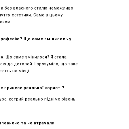
т, а без власного стилю неможливо
чуття естетики. Саме в цьому
маком.
 професію? Що саме змінилось у
ня. Що саме змінилося? Я стала
ою до деталей. І зрозуміла, що таке
оїть на місці.
не принесе реальної користі?
урс, котрий реально підніме рівень,
впевнено та не втрачали