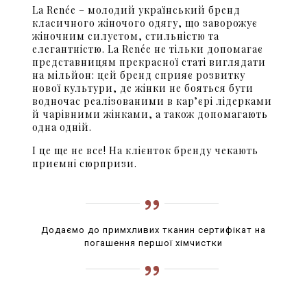
La Renée – молодий український бренд
класичного жіночого одягу, що заворожує
жіночним силуетом, стильністю та
елегантністю. La Renée не тільки допомагає
представницям прекрасної статі виглядати
на мільйон: цей бренд сприяє розвитку
нової культури, де жінки не бояться бути
водночас реалізованими в кар’єрі лідерками
й чарівними жінками, а також допомагають
одна одній.
І це ще не все! На клієнток бренду чекають
приємні сюрпризи.
Додаємо до примхливих тканин сертифікат на
погашення першої хімчистки