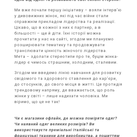
Ми вже почали першу ініціативу – взяли інтерв’ю
у дивовижних жінок, які під час війни стали
справжнім прикладом лідерства та реалізації.
Цікаво, що в кожної з них є партнер, а в
більшості – ще й діти. Їхні історії можна
прочитати у нас на сайті, згодом ми плануємо
розширювати тематику та продовжувати
транслювати цінність жіночого лідерства.
Мета – здолати стереотипи про те, буцім жінка-
лідер є чимось страшним, холодним, сталевим.
Згодом ми введемо лінію навчання для розвитку
свідомого та здорового ставлення до кар’єри,
до стосунків, до свого місця в житті. Це протидія
трендовому напряму, де вважається, що роль
жінки у світі – лише надихати чоловіка. Ми
віримо, що це не так!
Чи є магазини офлайн, де можна поміряти одяг?
Чи наявний одяг великих розмірів? Ви
використовуєте преміальні італійські та
французькі тканини для виробництва, а пошиттям