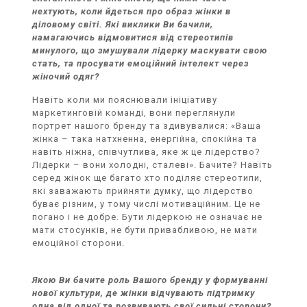
нехтують, коли йдеться про образ жінки в
діловому світі. Які виклики Ви бачили,
намагаючись відмовитися від стереотипів
минулого, що змушували лідерку маскувати свою
стать, та просувати емоційний інтелект через
жіночий одяг?
Навіть коли ми пояснювали ініціативу
маркетинговій команді, вони переглянули
портрет нашого бренду та здивувалися: «Ваша
жінка – така натхненна, енергійна, спокійна та
навіть ніжна, співчутлива, яке ж це лідерство?
Лідерки – вони холодні, сталеві». Бачите? Навіть
серед жінок ще багато хто поділяє стереотипи,
які заважають прийняти думку, що лідерство
буває різним, у тому числі мотиваційним. Це не
погано і не добре. Бути лідеркою не означає не
мати стосунків, не бути привабливою, не мати
емоційної сторони.
Якою Ви бачите роль Вашого бренду у формуванні
нової культури, де жінки відчувають підтримку
одна від одної та розвивають свої сильні сторони?