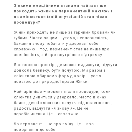
З якими емоційними станами найчастіше
приходять жінки на перманентний макіяж? І
як змінюється їхній внутрішній стан після
процедури?
Жінки приходять не лише за гарними бровами чи
губами. Часто за цим – утома, невпевненість,
бажання знову побачити у дзеркалі себе
справжню. І тоді перманент стає не лише про
зовнішність, а й про внутрішню підтримку.
Я створюю простір, де можна видихнути, відчути
довкола безпеку, бути почутою. Ми разом з
клієнткою обираємо форму, колір – усе з
повагою до природної краси Жінки.
Найчарівніше – момент після процедури, коли
клієнтка дивиться у дзеркало. Часто в очах –
блиск, деякі клієнтки плачуть: від полегшення,
радості, відчуття «я знову
я». Це не
перебільшення. Це – справжнє.
Бо перманент – не про зміну. Це – про
повернення до себе.