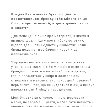
Що для Вас означає бути офіційною
представницею бренду «The Mineral»? Це
більше про технології, відповідальність чи
цінності?
Для мене це не лише про матеріали, з якими я
працюю щодня. Це – про глибоку естетику,
відповідальність і єдність у цінностях. Коли
бренд поділяє твоє бачення краси – це
величезна сила.
Я працюю лише з тими матеріалами, в яких
упевнена на 100 %. І «The Mineral» є саме таким
брендом: пігменти мають стабільні відтінки,
гарно поводяться у шкірі й дозволяють
створювати максимально природний, сучасний
перманент – той, що не кидається в очі, а неначе
належить самій жінці з народження.
Мені близька ця філософія: не створювати
маски, не перебільшувати, а зберігати легкість і
справжність. Бути представником такого бренду