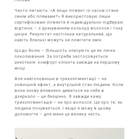
Часто питають: «А якщо пігмент із часом стане
синім або плямами?» Я використовую лише
сертифіковані пігменти й індивідуально підбираю
відтінок – з урахуванням кольору волосся і тону
шкіри. Результат настільки натуральний, що
навіть близькі можуть не помітити змін.
Щодо болю – більшість описують це як легке
поколювання. За потреби застосовується
анестезія: комфорт клієнта завжди на першому
місці.
Але найголовніше в трихопігментації – не
зовнішній ефект, а внутрішній стан людини. Коли
вона знову впевнено дивиться на себе в
дзеркало – це безцінно. Я завжди кажу:
трихопігментація – не про волосся. Це про те, як
людина почувається. І якщо я можу в цьому
допомогти – для мене це велика честь.