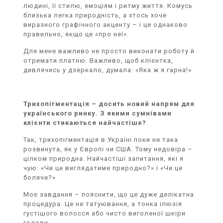
людині, її стилю, емоціям і ритму життя. Комусь
близька легка природність, а хтось хоче
виразного графічного акценту – і це однаково
правильно, якщо це «про неї».
Для мене важливо не просто виконати роботу й
отримати платню. Важливо, щоб клієнтка,
дивлячись у дзеркало, думала: «Яка ж я гарна!»
Трихопігментація – досить новий напрям для
українського ринку. З якими сумнівами
клієнти стикаються найчастіше?
Так, трихопігментація в Україні поки не така
розвинута, як у Європі чи США. Тому недовіра –
цілком природна. Найчастіші запитання, які я
чую: «Чи це виглядатиме природно?» і «Чи це
боляче?»
Моє завдання – пояснити, що це дуже делікатна
процедура. Це не татуювання, а тонка ілюзія
густішого волосся або чисто виголеної шкіри
голови.