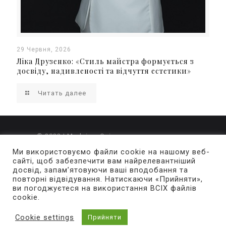
29 Червня, 2026
Ліка Друзенко: «Стиль майстра формується з
досвіду, надивленості та відчуття естетики»
Читать далее
© 2022 | Merlaine. Свідоцтво про державну
реєстрацію ЗМІ Серія КВ номер 24377-14217Р
Ми використовуємо файли cookie на нашому веб-
сайті, щоб забезпечити вам найрелевантніший
досвід, запам’ятовуючи ваші вподобання та
За зміст і достовірність рекламної інформації
повторні відвідування. Натискаючи «Прийняти»,
відповідальність несе рекламодавець. Думки
ви погоджуєтеся на використання ВСІХ файлів
авторів публікацій не завжди збігаються з точкою
cookie.
зору редакції. Повний або частковий передрук
матеріалів журналу заборонено без письмового
Cookie settings
Прийняти
дозволу редакції.