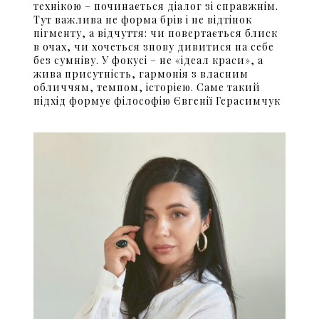
технікою – починається діалог зі справжнім.
Тут важлива не форма брів і не відтінок
пігменту, а відчуття: чи повертається блиск
в очах, чи хочеться знову дивитися на себе
без сумніву. У фокусі – не «ідеал краси», а
жива присутність, гармонія з власним
обличчям, темпом, історією. Саме такий
підхід формує філософію Євгенії Герасимчук