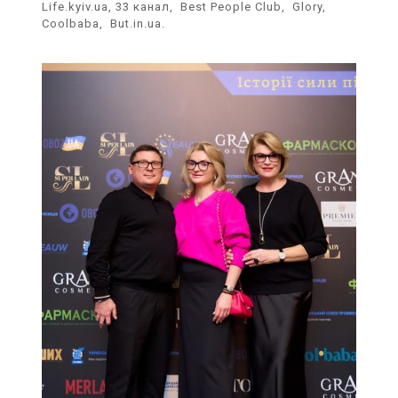
Life.kyiv.ua, 33 канал, Best People Club, Glory,
Coolbaba, But.in.ua.