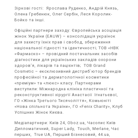
Зіркові гості: Ярослава Руденко, Андрій Князь,
Олена Гребенюк, Олег Сербін, Леся Королик-
Бойко та інші.
Офіційні партнери заходу: Європейська асоціація
жінок України (EAUW) – консолідація українок
для захисту їхніх прав і свобод, збереження
національної гідності та ідентичності; ТОВ «НВК
«Фармаско» – провідний постачальник засобів
діагностики для українських закладів охорони
здоров’я, лікарів та пацієнтів; ТОВ Grand
Cosmetic – ексклюзивний дистриб`ютор брендів
професійної та дерматологічної косметики
«преміум» та «люкс» класу. Партнерами
виступили: Міжнародна клініка пластичної та
реконструктивної хірургії Анастасії Ігнатьєвої,
ГО «Жінка Третього Тисячоліття», Комьюніті
«Нова спільнота України», ГО «Fenix Charity», Клуб
Успішних Жінок Києва.
Медіапартнери: Київ 24, Oboz.ua, Часопис Київ
Дипломатичний, Super Lady, Touch, Merlane, Час
перших, True UA, Перший Бізнесовий, 44.ua,