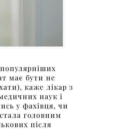
йпопулярніших
ат має бути не
ати), каже лікар з
медичних наук і
ись у фахівця, чи
 стала головним
ськових після