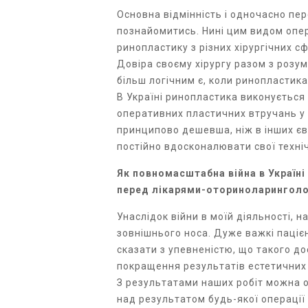
Основна відмінність і одночасно пер
познайомитись. Нині цим видом опер
ринопластику з різних хірургічних с
Довіра своєму хірургу разом з розу
більш логічним є, коли ринопластика
В Україні ринопластика виконується 
оперативних пластичних втручань у на
принципово дешевша, ніж в інших єв
постійно вдосконалювати свої техніч
Як повномасштабна війна в Україні
перед лікарями-оториноларинголога
Унаслідок війни в моїй діяльності, 
зовнішнього носа. Дуже важкі паціє
сказати з упевненістю, що такого до
покращення результатів естетичних 
З результатами наших робіт можна оз
над результатом будь-якої операції 