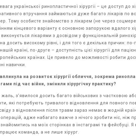
евага української ринопластичної хірургії – це доступ до х
ативного втручання займаються дуже багато лікарів по всь
фер. Тому особисте знайомство з лікарем (не через соцмер
мінням кінцевого варіанту є основною запорукою вдалого хі
 виконується лікарями з досвідом у функціональній ринохі
на досить високому рівні, і для того є декілька причин: по
шій країні, по-друге – доступність цієї хірургії для пацієн
ропейських країнах. Це привело до можливості робити доси
ні навички.
 вплинула на розвиток хірургії обличчя, зокрема ринопл
ми під час війни, змінили хірургічну практику?
на жаль, з’явилося досить багато військових з частковою 
нти, які потребують тривалого відновлення для повного п
свіду з відновлення після травм зараз немає в жодній країн
операцій, адже набагато важче з нічого зробити ніс, ніж п
найомитись на моїх сторінках в інстаграмі та фейсбуці. Я
працює команда, а не лише хірург.