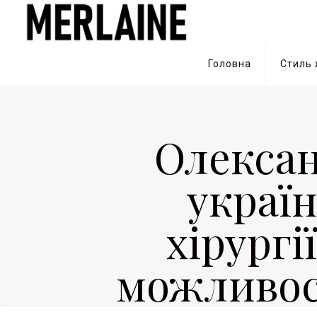
Головна
Стиль
Олексан
украї
хірургії
можливос