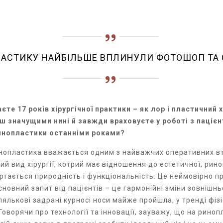
АСТИКУ НАЙБІЛЬШЕ ВПЛИНУЛИ ФОТОШОП ТА
аєте 17 років хірургічної практики – як лор і пластичний х
 значущими нині й завжди враховуєте у роботі з пацієнт
ринопластики останніми роками?
нопластика вважається одним з найважчих оперативних вт
який вид хірургії, котрий має відношення до естетичної, ри
ртається природність і функціональність. Це неймовірно пр
сновний запит від пацієнтів – це гармонійні зміни зовнішн
ялькові задрані курносі носи майже пройшла, у тренді фізі
Говорячи про технології та інновації, зауважу, що на рин