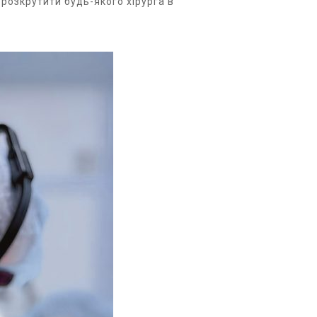
 розкрутити будь-якого хірурга в