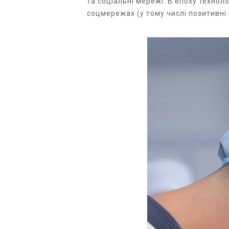
та соціальні мережі. В епоху техноло
соцмережах (у тому числі позитивні 