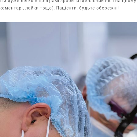
гій дуже легко в програмі зробити ідеальний ніс і на цьому
коментарі, лайки тощо). Пацієнти, будьте обережні!