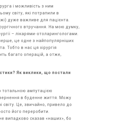
ірурга і можливість з ним
ому світу, які потрапили в
ежі) дуже важливе для пацієнта.
рургічного втручання. На мою думку,
рургії – лікарями-отоларингологами.
-перше, це одне з найпопулярніших
та. Тобто в нас ця хірургія
ть багато операцій, а отже,
астики? Як виклики, що постали
або тотальною ампутацією
овернення в буденне життя. Можу
і світу. Це, звичайно, привело до
росто його переробити.
 не випадково сказав «наших», бо