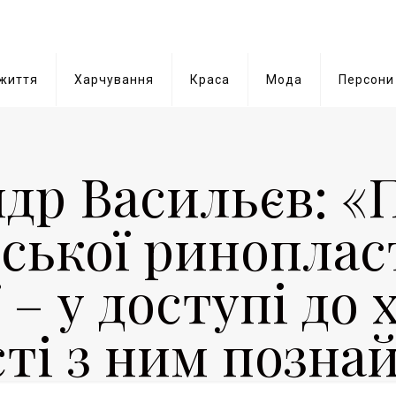
 життя
Харчування
Краса
Мода
Персони
др Васильєв: «
нської риноплас
 – у доступі до 
ті з ним позна