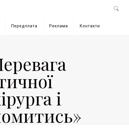
Передплата
Реклама
Контакти
Перевага
тичної
хірурга і
йомитись»