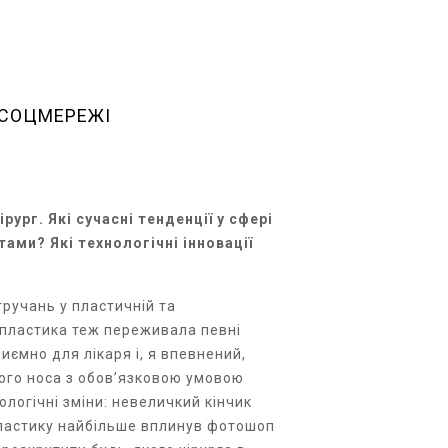
 СОЦМЕРЕЖІ
ірург. Які сучасні тенденції у сфері
ами? Які технологічні інновації
ручань у пластичній та
нопластика теж переживала певні
иємно для лікаря і, я впевнений,
ього носа з обов’язковою умовою
ологічні зміни: невеличкий кінчик
опластику найбільше вплинув фотошоп