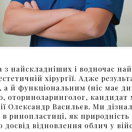
а з найскладніших і водночас на
естетичній хірургії. Адже результ
 а й функціональним (ніс має дих
ю, оториноларинголог, кандидат 
ії Олександр Васильєв. Ми дізнал
 в ринопластиці, як природність
о досвід відновлення облич у вій